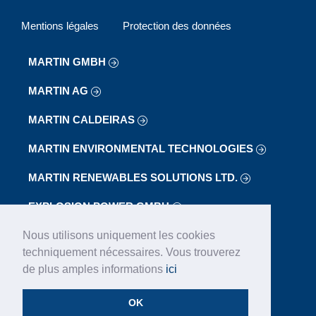
Mentions légales
Protection des données
MARTIN GMBH
MARTIN AG
MARTIN CALDEIRAS
MARTIN ENVIRONMENTAL TECHNOLOGIES
MARTIN RENEWABLES SOLUTIONS LTD.
EXPLOSION POWER GMBH
Nous utilisons uniquement les cookies
KMT GMBH
techniquement nécessaires. Vous trouverez
LAB
de plus amples informations
ici
LOIBL FÖRDERANLAGEN GMBH
OK